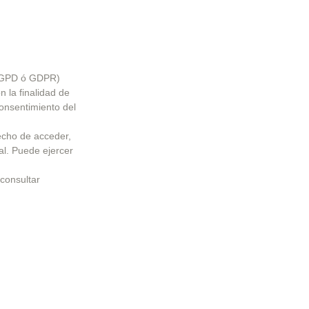
RGPD ó GDPR) 
la finalidad de 
onsentimiento del 
echo de acceder, 
al. Puede ejercer 
consultar 