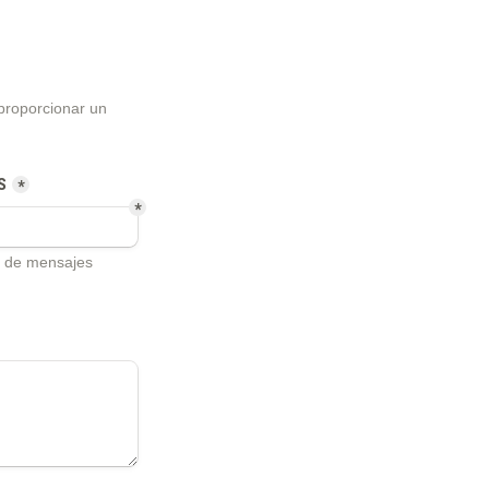
proporcionar un 
S
*
*
 de mensajes 